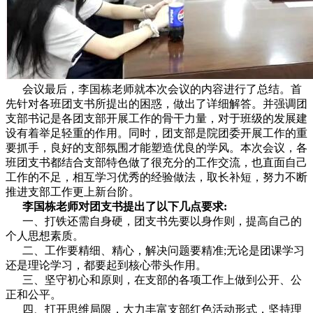
会议最后，李国栋老师就本次会议的内容进行了总结。首
先针对各班团支书所提出的困惑，做出了详细解答。并强调团
支部书记是各团支部开展工作的骨干力量，对于班级的发展建
设有着举足轻重的作用。同时，团支部是院团委开展工作的重
要抓手，良好的支部氛围才能塑造优良的学风。本次会议，各
班团支书都结合支部特色做了很充分的工作交流，也直面自己
工作的不足，相互学习优秀的经验做法，取长补短，努力不断
推进支部工作更上新台阶。
李国栋老师对团支书提出了以下几点要求:
一、打铁还需自身硬，团支书先要以身作则，提高自己的
个人思想素质。
二、工作要精细、精心，解决问题要精准;无论是团课学习
还是理论学习，都要起到核心带头作用。
三、坚守初心和原则，在支部的各项工作上做到公开、公
正和公平。
四、打开思维局限，大力丰富支部红色活动形式，坚持理