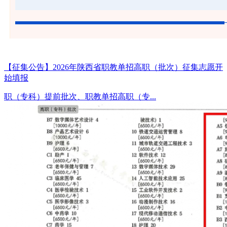
【征集公告】2026年陕西省职教单招高职（批次）征集志愿开
始填报
职（专科）提前批次、职教单招高职（专...