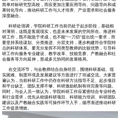
简单对标研究型高校，而应更加注重应用导向、问题导向和成
果转化导向，推动科研工作与人才培养、产业需求和社会服务
深度融合。
科研处强调，学院科研工作当前仍处于起步阶段，基础相
对薄弱，这既是客观现实，也是未来发展的空间所在。推进科
研工作，既不能急于求成，也不能“一刀切”提出统一要求，而
要坚持系统谋划、分类推进、分层支持，逐步构建符合学院特
点的科研体系。要充分发挥不同类型教师的比较优势，引导科
研工作向服务专业建设、教学改革、技能竞赛、产教融合和社
会服务等方向延伸，形成多元协同的发展格局。
在交流环节，与会教师结合自身经历，围绕科研基础、现
实困难、制度环境及发展建议等方面进行了坦诚交流。大家普
遍认为，当前科研工作中仍存在科研方法指导不足、起步项目
和平台缺乏、团队支撑不够、科研激励机制有待完善等问题。
同时，与会人员一致认为，学院科研工作应紧密结合专业特色
和行业需求，优先从校级科研项目、科研能力培训、科研团队
建设以及产教融合实践等可操作环节入手，循序渐进推动科研
工作提质增效。