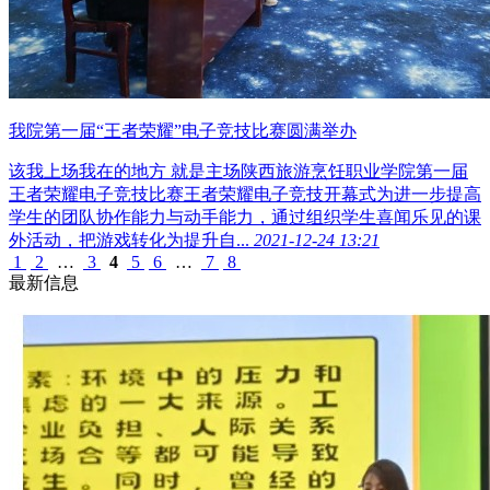
我院第一届“王者荣耀”电子竞技比赛圆满举办
该我上场我在的地方 就是主场陕西旅游烹饪职业学院第一届
王者荣耀电子竞技比赛王者荣耀电子竞技开幕式为进一步提高
学生的团队协作能力与动手能力，通过组织学生喜闻乐见的课
外活动，把游戏转化为提升自...
2021-12-24 13:21
1
2
…
3
4
5
6
…
7
8
最新信息