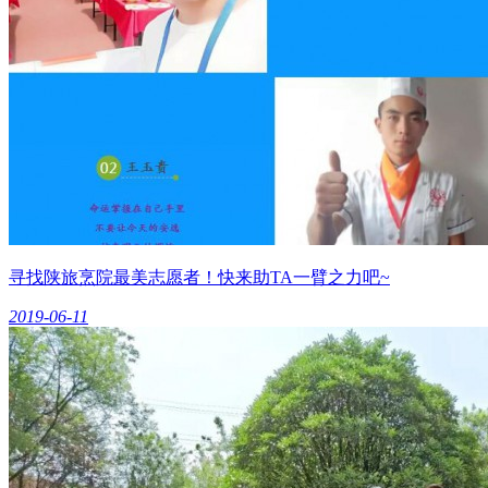
寻找陕旅烹院最美志愿者！快来助TA一臂之力吧~
2019-06-11